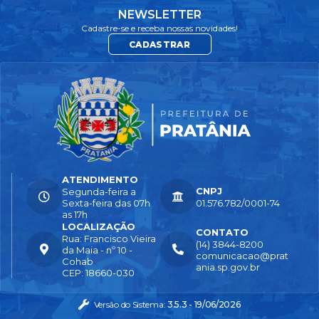
NEWSLETTER
Cadastre-se e receba nossas novidades!
CADASTRAR
ATENDIMENTO
CNPJ
Segunda-feira a
Sexta-feira das 07h
01.576.782/0001-74
as 17h
LOCALIZAÇÃO
CONTATO
Rua: Francisco Vieira
(14) 3844-8200
da Maia - nº 10 -
comunicacao@prat
Cohab
ania.sp.gov.br
CEP: 18660-030
Versão do Sistema:
3.5.3 - 19/06/2026